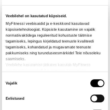
Veebilehel on kasutatud küpsiseid.
LHV Maijooks
MyFitnessi veebisaidid ja e-keskkond kasutavad
Maijooks toimub igal kevadel mai kuus stardiga
küpsisetehnoloogiat. Küpsiste kasutamine on vajalik
lauluväljakult.
normatiivaktidega reguleeritud kohustuste täitmise
tagamiseks, lepingus kirjeldatud teenuste kvaliteedi
JOOKS.EE
tagamiseks, kohandatud ja mugavamate teenuste
pakkumiseks ning turunduseesmärkidel Teie nõusoleku
saamiseks.
Veebilehe kasutamist jätkates kasutab MyFitness
vajalikke küpsiseid. Tutvu küpsiste kasutamise
Mobire
põhimõtetega ja küpsiste nimekirjaga
Täisteenusrent – rohkem kui lihtsalt uus auto, Sinu
Nõusoleku
https://www.myfitness.ee/kupsiste-kasutamisest-
mugavuse ja meelekindluse garantii!
Vajalik
valik
meie-e-keskkondades/
.
MOBIRE.EE
Eelistused
Kui soovite oma nõusolekut muuta või tagasi võtta,
klõpsake lehe vasakus alanurgas olevat musta nuppu.