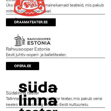
Üks Eesti vanimaid ja mainekamaid teatreid, mis pakub
mitmekülgset repertuaari.
DRAAMATEATER.EE
Rahvusooper Estonia
Eesti juhtiv ooperi- ja balletiteater.
OPERA.EE
Südalinna teater
Tallinnas asuv professionaalne teater, mis pakub vene
keeles lavastusi ning rikastab Eesti kultuurielu.