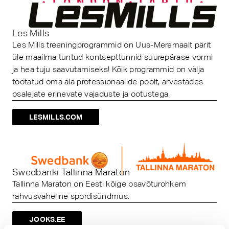
Les Mills
Les Mills treeningprogrammid on Uus-Meremaalt pärit
üle maailma tuntud kontsepttunnid suurepärase vormi
ja hea tuju saavutamiseks! Kõik programmid on välja
töötatud oma ala professionaalide poolt, arvestades
osalejate erinevate vajaduste ja ootustega.
LESMILLS.COM
Swedbanki Tallinna Maraton
Tallinna Maraton on Eesti kõige osavõturohkem
rahvusvaheline spordisündmus.
JOOKS.EE