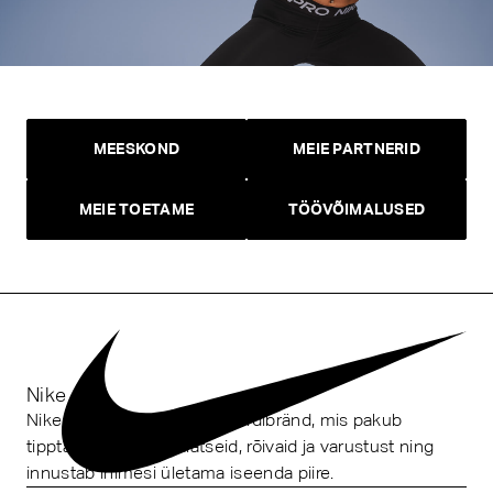
MEESKOND
MEIE PARTNERID
MEIE TOETAME
TÖÖVÕIMALUSED
Nike
Nike on rahvusvaheline spordibränd, mis pakub
tipptasemel spordijalatseid, rõivaid ja varustust ning
innustab inimesi ületama iseenda piire.