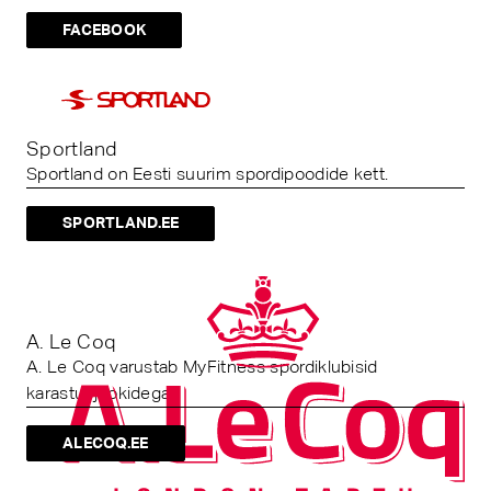
FACEBOOK
Sportland
Sportland on Eesti suurim spordipoodide kett.
SPORTLAND.EE
A. Le Coq
A. Le Coq varustab MyFitness spordiklubisid
karastusjookidega.
ALECOQ.EE