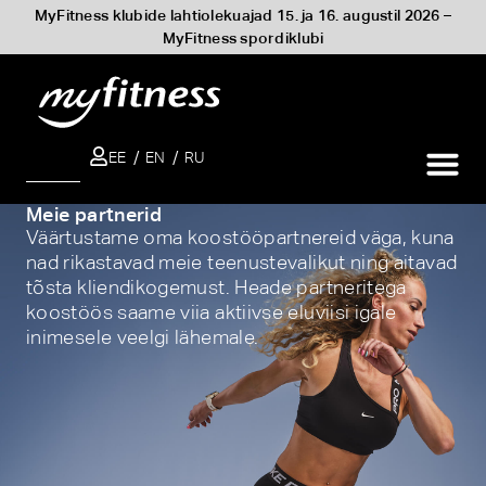
MyFitness klubide lahtiolekuajad 15. ja 16. augustil 2026 –
MyFitness spordiklubi
EE
EN
RU
OTSI
Meie partnerid
Väärtustame oma koostööpartnereid väga, kuna
nad rikastavad meie teenustevalikut ning aitavad
tõsta kliendikogemust. Heade partneritega
koostöös saame viia aktiivse eluviisi igale
inimesele veelgi lähemale.