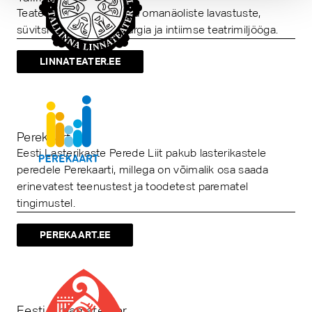
Teater, mis paistab silma omanäoliste lavastuste,
süvitsi mineva dramaturgia ja intiimse teatrimiljööga.
LINNATEATER.EE
Perekaart
Eesti Lasterikaste Perede Liit pakub lasterikastele
peredele Perekaarti, millega on võimalik osa saada
erinevatest teenustest ja toodetest parematel
tingimustel.
PEREKAART.EE
Eesti Draamateater