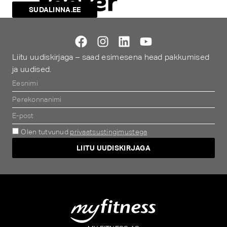
SUDALINNA.EE
Liitu uudiskirjaga – saad esimesena head pakkumised
ja uudised.
Olen tutvunud
privaatsustingimustega
LIITU UUDISKIRJAGA
Alternative: