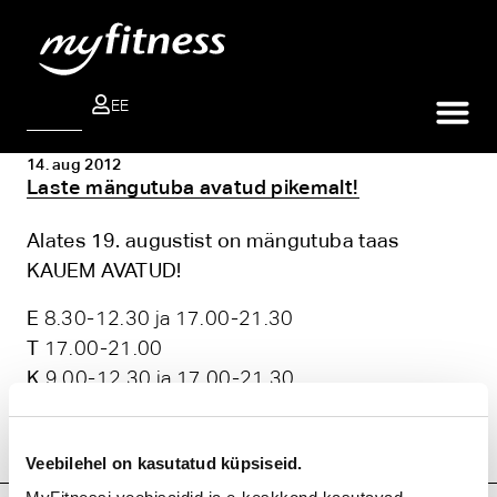
EE
OTSI
14. aug 2012
Laste mängutuba avatud pikemalt!
Alates 19. augustist on mängutuba taas
KAUEM AVATUD!
E
8.30-12.30 ja 17.00-21.30
T
17.00-21.00
K
9.00-12.30 ja 17.00-21.30
N
17.30-21.30
R
9.00-13.00
Veebilehel on kasutatud küpsiseid.
L
10.30-14.30
Samal teemal