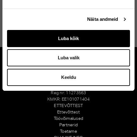
Näita andmeid
Olen tutvunud
privaatsustingimustega
LIITU UUDISKIRJAGA
Luba kõik
Alternative:
Luba valik
Keeldu
MY FITNESS AS
Haabersti 5, Tallinn 13516
Reg nr: 11273563
KMKR: EE101071404
ETTEVÕTTEST
Ettevõttest
Töövõimalused
Partnerid
Toetame